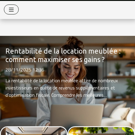
Rentabilité de la location meublée :
comment maximiser ses gains ?
28/11/2025 12:36
La rentabilité de la location meublée attire de nombreux
investisseurs en quête de revenus supplémentaires et
d’optimisation fiscale. Comprendre les meilleures
stratégies pour maximiser ses gains s’avère essentiel
afin de tirer profit de ce type d’investissement locatif.
Cet article propose de découvrir les clés pour optimiser la
gestion, la fiscalité et la rentabilité de la location
meublée tout en évitant les pièges courants du secteur.