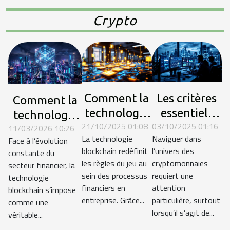
en bourse
dans les biens
Crypto
immobiliers
Comment la
Les critères
Comment la
technologie
essentiels
technologie
21/10/2025 01:08
03/10/2025 01:16
blockchain
pour choisir
11/03/2026 10:26
blockchain
La technologie
Naviguer dans
Face à l’évolution
transforme-
une
révolutionne-
blockchain redéfinit
l’univers des
constante du
t-elle les
plateforme
t-elle le
les règles du jeu au
cryptomonnaies
secteur financier, la
processus
d'achat de
secteur
sein des processus
requiert une
technologie
financiers en
bitcoins
financiers en
attention
financier ?
blockchain s’impose
entreprise. Grâce...
particulière, surtout
entreprise ?
comme une
lorsqu’il s’agit de...
véritable...