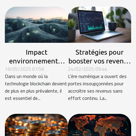
Impact
Stratégies pour
environnemental
booster vos revenus
19/05/2025 07:59
24/02/2025 09:44
de différentes
passifs avec les
Dans un monde où la
L'ère numérique a ouvert des
architectures de
investissements en
technologie blockchain devient
portes insoupçonnées pour
blockchain
ligne
de plus en plus prévalente, il
accroître ses revenus sans
est essentiel de...
effort continu. La...