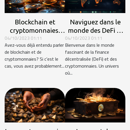
Blockchain et
Naviguez dans le
cryptomonnaies:
monde des DeFi et
04/10/2023 01:11
04/10/2023 01:11
au-delà du Bitcoin
des cryptomonnaies
Avez-vous déjà entendu parler
Bienvenue dans le monde
de blockchain et de
fascinant de la finance
cryptomonnaies? Si c'est le
décentralisée (DeFi) et des
cas, vous avez probablement...
cryptomonnaies. Un univers
où...