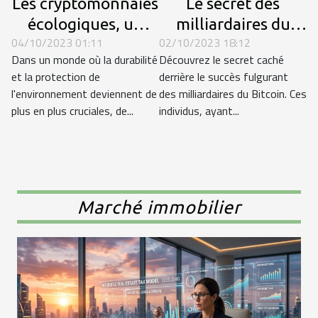
Les cryptomonnaies
Le secret des
écologiques, un
milliardaires du
04/10/2023 01:11
02/10/2023 18:12
nouvel eldorado?
Bitcoin dévoilé
Dans un monde où la durabilité
Découvrez le secret caché
et la protection de
derrière le succès fulgurant
l'environnement deviennent de
des milliardaires du Bitcoin. Ces
plus en plus cruciales, de...
individus, ayant...
Marché immobilier