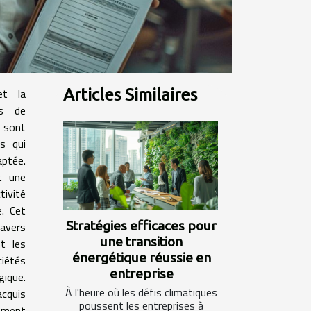
et la
Articles Similaires
rs de
s sont
s qui
aptée.
t une
tivité
e. Cet
Stratégies efficaces pour
ravers
une transition
nt les
énergétique réussie en
iétés
entreprise
ique.
À l'heure où les défis climatiques
acquis
poussent les entreprises à
omment