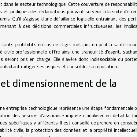
 dans le secteur technologique. Cette couverture de responsabili
 et juridiques des réclamations pouvant survenir à la suite d'erre
nis. Qu'il s'agisse d'une défaillance logicielle entraînant des per
 menant à des décisions commerciales infructueuses, les implic
oûts prohibitifs en cas de litige, mettant en péril la santé finan
té civile professionnelle offre ainsi une tranquillité d'esprit, sacha
seront pris en charge. Elle s'avère donc indissociable du portef
uhaitant mitiger ses risques et consolider sa réputation.
s et dimensionnement de la
'une entreprise technologique représente une étape fondamentale p
uation des besoins d'assurance impose d'analyser en détail la tai
sques spécifiques y afférents. Il est conseillé de prendre en considé
bilité civile, la protection des données et la propriété intellectuell