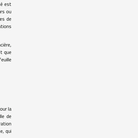
té est
urs ou
tes de
ations
cière,
nt que
euille
our la
lle de
ration
e, qui