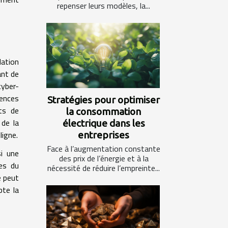
repenser leurs modèles, la...
dation
ant de
cyber-
ences
Stratégies pour optimiser
ts de
la consommation
 de la
électrique dans les
ligne.
entreprises
Face à l’augmentation constante
i une
des prix de l’énergie et à la
ses du
nécessité de réduire l’empreinte...
e peut
pte la