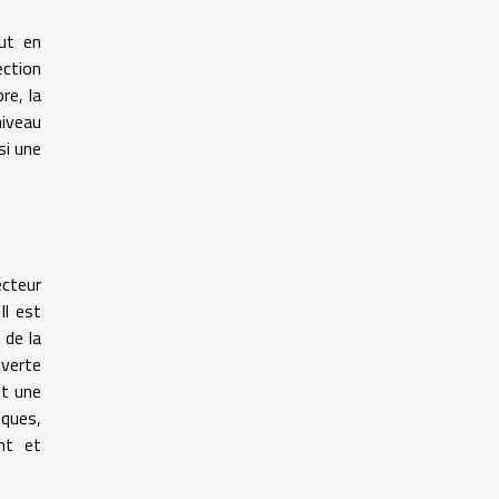
out en
ection
re, la
niveau
si une
ecteur
Il est
 de la
uverte
nt une
sques,
nt et