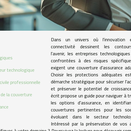
Dans un univers où l'innovation 
connectivité dessinent les contou
l'avenir, les entreprises technologique
ogiques
confrontées à des risques spécifique
exigent une couverture d'assurance ad
teur technologique
Choisir les protections adéquates es
démarche stratégique pour sécuriser l'ac
ivile professionnelle
et préserver le potentiel de croissanc
de la couverture
écrit propose un guide pour naviguer à t
les options d'assurance, en identifia
rance
couvertures pertinentes pour les soc
évoluant dans le secteur technolog
Intéressé par la préservation de vos 
cifiques à votre domaine ? Poursuivez la lecture pour découvrir c