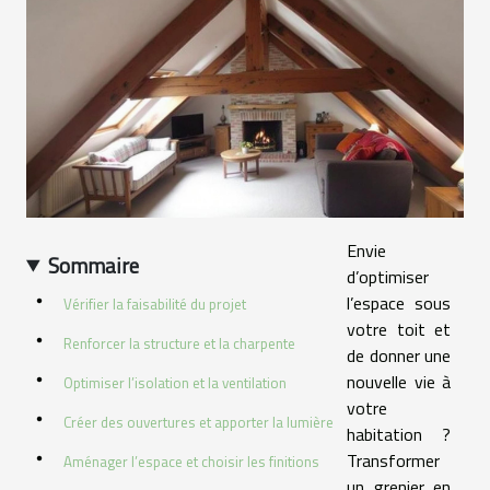
Envie
Sommaire
d’optimiser
l’espace sous
Vérifier la faisabilité du projet
votre toit et
Renforcer la structure et la charpente
de donner une
nouvelle vie à
Optimiser l’isolation et la ventilation
votre
Créer des ouvertures et apporter la lumière
habitation ?
Transformer
Aménager l’espace et choisir les finitions
un grenier en