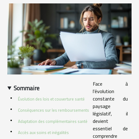
Face à
Sommaire
l'évolution
constante du
Évolution des lois et couverture santé
paysage
Conséquences sur les remboursements
législatif, il
devient
Adaptation des complémentaires santé
essentiel de
Accès aux soins et inégalités
comprendre