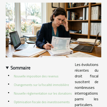
Les évolutions
Sommaire
récentes du
droit fiscal
Nouvelle imposition des revenus
suscitent de
Changements sur la fiscalité immobilière
nombreuses
interrogations
Nouvelle réglementation sur les donations
parmi les
Optimisation fiscale des investissements
particuliers.