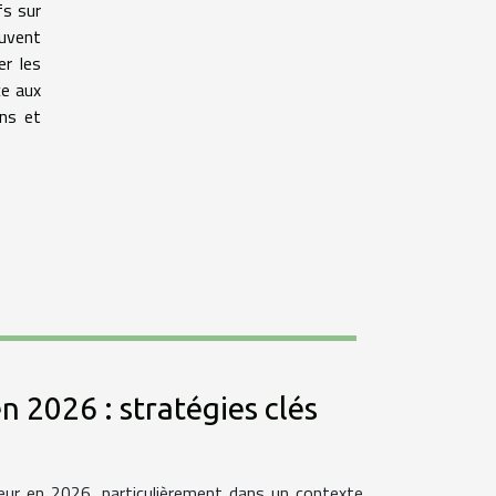
fs sur
euvent
er les
ce aux
ons et
n 2026 : stratégies clés
jeur en 2026, particulièrement dans un contexte