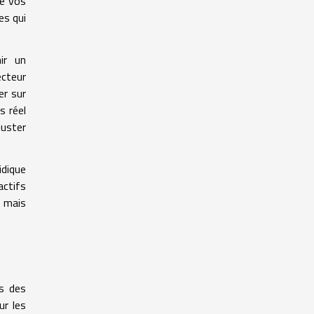
de vos
es qui
ir un
ecteur
er sur
s réel
juster
idique
actifs
, mais
ts des
ur les