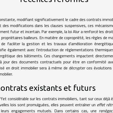
constante, modifiant significativement le cadre des contrats immobi
it des modifications dans les clauses suspensives, ces mécanism
ent futur et incertain. Par exemple, la loi Alur a renforcé les droi
propriétaires bailleurs. En matière de copropriété, les règles de ma
 de faciliter la gestion et les travaux d'amélioration énergétiq
xifie également avec l'introduction de réglementations thermique
nergétique des bâtiments. Ces changements impactent directeme
e à jour des documents contractuels pour être en conformité av
ialisé en droit immobilier sera à même de décrypter ces évolutions
obilier.
contrats existants et futurs
fet considérable sur les contrats immobiliers, tant sur ceux déjà é
velles lois sont promulguées, elles peuvent entraîner un
effet rétr
de leurs engagements mutuels. Dans certains cas, une
renégoc