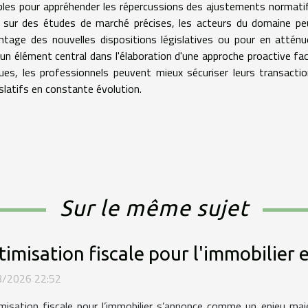
bles pour appréhender les répercussions des ajustements normati
t sur des études de marché précises, les acteurs du domaine p
antage des nouvelles dispositions législatives ou pour en atténu
i un élément central dans l'élaboration d'une approche proactive fa
ues, les professionnels peuvent mieux sécuriser leurs transacti
slatifs en constante évolution.
Sur le même sujet
imisation fiscale pour l'immobilier e
3/2026 22:52
imisation fiscale pour l’immobilier s’annonce comme un enjeu ma