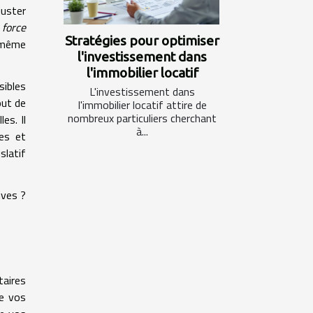
juster
e
force
Stratégies pour optimiser
u même
l'investissement dans
l'immobilier locatif
ibles
L'investissement dans
out de
l'immobilier locatif attire de
nombreux particuliers cherchant
es. Il
à...
ues et
slatif
ives ?
taires
de vos