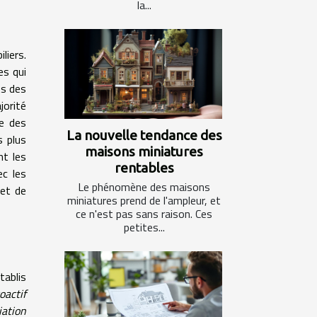
la...
liers.
es qui
ts des
jorité
ue des
La nouvelle tendance des
s plus
maisons miniatures
nt les
rentables
ec les
Le phénomène des maisons
 et de
miniatures prend de l'ampleur, et
ce n'est pas sans raison. Ces
petites...
tablis
oactif
iation