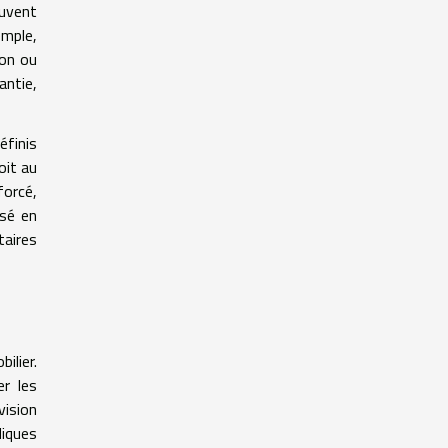
euvent
emple,
ion ou
antie,
éfinis
oit au
forcé,
isé en
taires
ilier.
er les
vision
diques