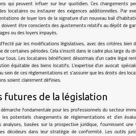
ons qui peuvent influer sur leur quotidien. Ces changements p
es locataires ou instaurer des exigences additionnelles. Par ex
ntations de loyer lors de la signature d'un nouveau bail d'habitat
res doivent être conscients des ajustements relatifs au dépôt de gar
ages ou des loyers impayés.
fecté par les modifications législatives, avec des critères bien d
e de certaines périodes. Cela s'inscrit dans le cadre plus large du dr
our tous. Les locataires bénéficient désormais d'un cadre légal ren
tion équitable des biens locatifs. L'expertise d'un avocat spécial
au sein de ces règlementations et s'assurer que les droits des loca
ons soient clairement définies.
 futures de la législation
e démarche fondamentale pour les professionnels du secteur immob
 les potentiels changements de réglementations et d'en évalu
 analyses, basées sur la prospective juridique, fournissent une 
les décideurs dans leur stratégie de conformité. Les outils juri