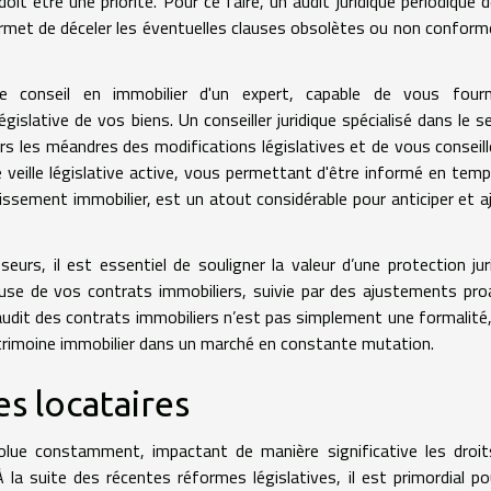
oit être une priorité. Pour ce faire, un audit juridique périodique 
ermet de déceler les éventuelles clauses obsolètes ou non conform
e conseil en immobilier d'un expert, capable de vous fourn
slative de vos biens. Un conseiller juridique spécialisé dans le s
rs les méandres des modifications législatives et de vous conseill
e veille législative active, vous permettant d'être informé en temp
sement immobilier, est un atout considérable pour anticiper et a
eurs, il est essentiel de souligner la valeur d’une protection jur
use de vos contrats immobiliers, suivie par des ajustements pro
L'audit des contrats immobiliers n’est pas simplement une formalité
trimoine immobilier dans un marché en constante mutation.
es locataires
olue constamment, impactant de manière significative les droi
À la suite des récentes réformes législatives, il est primordial po