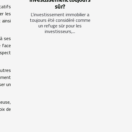
catifs
sûr?
er les
L'investissement immobilier a
toujours été considéré comme
 ainsi
un refuge sûr pour les
investisseurs,...
à ses
e face
spect
autres
dement
ser un
geuse,
oix de