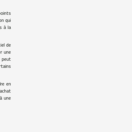
points
on qui
s à la
iel de
er une
l peut
rtains
dre en
rachat
 à une