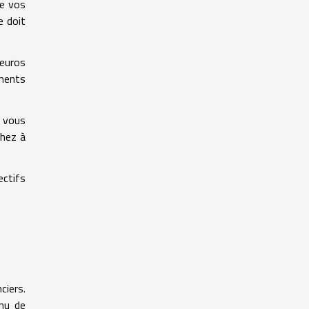
de vos
e doit
 euros
ments
e vous
chez à
ectifs
ciers.
enu de