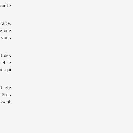
curité
raite,
me une
e vous
nt des
 et le
ie qui
t elle
s êtes
issant