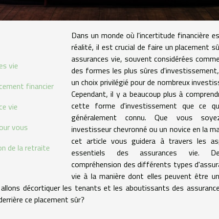
Dans un monde où l'incertitude financière e
réalité, il est crucial de faire un placement sû
assurances vie, souvent considérées comme
es vie
des formes les plus sûres d'investissement
un choix privilégié pour de nombreux investis
cement financier
Cependant, il y a beaucoup plus à comprend
cette forme d'investissement que ce qu
ce vie
généralement connu. Que vous soy
pour vous
investisseur chevronné ou un novice en la ma
cet article vous guidera à travers les a
on de la retraite
essentiels des assurances vie. D
compréhension des différents types d'assu
vie à la manière dont elles peuvent être un
us allons décortiquer les tenants et les aboutissants des assurance
derrière ce placement sûr?