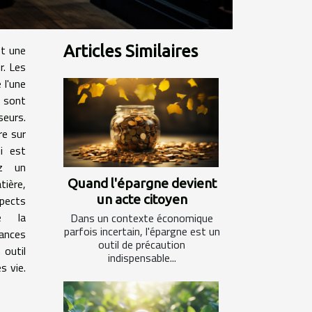
st une
Articles Similaires
r. Les
 l'une
, sont
seurs.
re sur
i est
ez un
Quand l'épargne devient
tière,
un acte citoyen
spects
e la
Dans un contexte économique
parfois incertain, l'épargne est un
rances
outil de précaution
 outil
indispensable...
s vie.